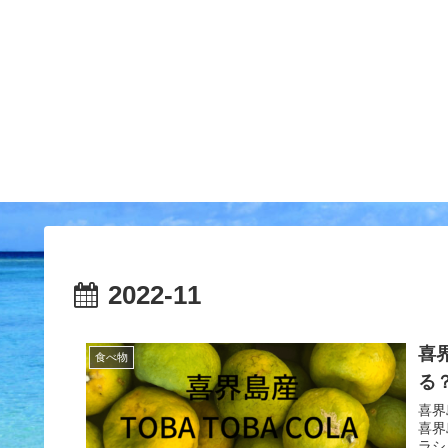
2022-11
喜
食べ物
る
喜界
喜界
ラシ